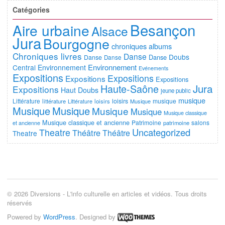
Catégories
Besançon
Aire urbaine
Alsace
Jura
Bourgogne
chroniques albums
Chroniques livres
Danse
Doubs
Danse
Danse
Danse
Environnement
Central
Environnement
Evénements
Expositions
Expositions
Expositions
Expositions
Jura
Haute-Saône
Expositions
Haut Doubs
jeune public
musique
Littérature
loisirs
musique
littérature
Littérature
loisirs
Musique
Musique
Musique
Musique
Musique
Musique classique
Musique classique et ancienne
Patrimoine
salons
et ancienne
patrimoine
Uncategorized
Theatre
Théâtre
Théâtre
Theatre
© 2026 Diversions - L'info culturelle en articles et vidéos. Tous droits
réservés
Powered by
WordPress
. Designed by