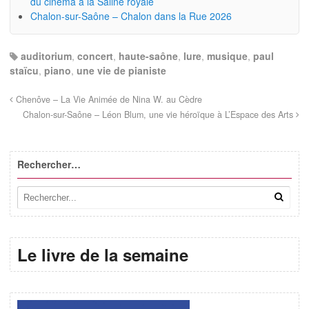
du cinéma à la Saline royale
Chalon-sur-Saône – Chalon dans la Rue 2026
auditorium
,
concert
,
haute-saône
,
lure
,
musique
,
paul
staïcu
,
piano
,
une vie de pianiste
Chenôve – La Vie Animée de Nina W. au Cèdre
Chalon-sur-Saône – Léon Blum, une vie héroïque à L’Espace des Arts
Rechercher…
Le livre de la semaine