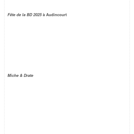
Fête de la BD 2025
à Audincourt
Miche & Drate