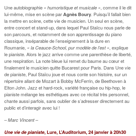
Une autobiographie
« humoristique et musicale »
, comme il le dit
lui-même, mise en scène par
Agnès Boury
. Puisqu’il fallait bien
la mettre en scène, cette vie de musicien. Un seul en scène,
entre concert et stand-up, dans lequel Paul Staïcu nous parle de
son parcours, et notamment de son apprentissage du piano
classique, inséparable de l’enseignement à la dure en
Roumanie,
« la Ceauce-School, pur modèle de l’est »
, explique
le pianiste. Alors le jazz arrive comme une parenthèse de liberté,
une respiration. La note bleue lui remet du baume au cœur et
finalement le musicien quitte Bucarest pour Paris. Dans Une vie
de pianiste, Paul Staïcu joue et nous conte son histoire, sur un
répertoire allant de Mozart à Bobby McFerrin, de Beethoven à
Elton John. Jazz et hard-rock, variété française ou hip-hop, le
pianiste mélange les esthétiques avec ce récital très personnel,
chante aussi parfois, sans oublier de s’adresser directement au
public et d’interagir avec lui !
– Marc Vincent –
Une vie de pianiste
, Lure, L’Auditorium, 24 janvier à 20h30