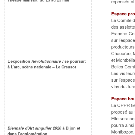
repensés afi
Espace pro
Le Comité d
des assiett
Franche-Com
sur l’espace
producteurs
Chaource, M
et Montbéli
L’exposition
Révolutionnaire !
se poursuit
Belles Comt
à L’arc, scène nationale – Le Creusot
Les visiteu
sur l’espac
vins du Jur
Espace bou
Le CPPR tien
proposé au 
Elle sera c
pourra ainsi
Biennale d’Art singulier 2026
à Dijon et
Montbozon, 
dans l’agglomération