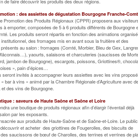
n de faire découvrir les produits des deux régions.
motion : des assiettes de dégustation Bourgogne Franche-Com
e Promotion des Produits Régionaux (CPPR) proposera aux visiteur
es à emporter, composées de 5 à 6 produits différents de Bourgogne e
té. Les produits seront répartis en fonction des animations organis
 institutionnel, des fromages mis en avant sous la fruitière et des
 présents au salon : fromages (Comté, Morbier, Bleu de Gex, Langre
âconnais…), yaourts, salaisons et charcuteries (saucisses de Mort
ard, jambon de Bourgogne), escargots, poissons, Griottines®, chocola
oises », pain d’épices…
rs seront invités à accompagner leurs assiettes avec les vins propos
e « bar à vins » animé par la Chambre Régionale d’Agriculture avec d
a et des vins de Bourgogne.
tique : saveurs de Haute Saône et Saône et Loire
dra une boutique de produits régionaux afin d’élargir l’éventail déjà
salon par les exposants.
onsacrée aux produits de Haute-Saône et de Saône-et-Loire. Le public
 découvrir et acheter des griottines de Fougerolles, des biscuits de
des saucissons de bœuf de Charolles, des terrines et verrines de pl