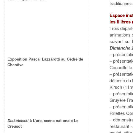
traditionnel
Espace inst
les filières
Trois dépar
animations c
suivant sur l
Dimanche 2
– présentat
Exposition Pascal Lazzarotti au Cèdre de
– présentati
Chenôve
Cancoillotte
– présentat
défense du 
Kirsch (11h/
– présentat
Gruyère Fra
– présentati
Rillettes Co
– démonstra
Diskoteekki
à L’arc, scène nationale Le
restaurant 
Creusot
poulet, côte