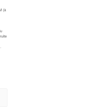
M (à
du
ruite
.