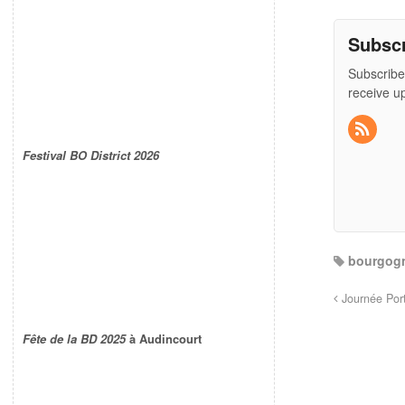
Subsc
Subscribe
receive u
Festival BO District 2026
bourgogn
Journée Port
Fête de la BD 2025
à Audincourt