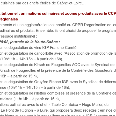
s cuisinés par des chefs étoilés de Saône-et-Loire…
itutionnel : animations culinaires et zooms produits avec le CC
 régionales
tements et une agglomération ont confié au CPPR l’organisation de le
ulinaires et produits. Ensemble, ils ont choisi de proposer le progr
’espace institutionnel :
8/02, journée de la Haute-Saône :
ion et dégustation de vins IGP Franche-Comté
on et dégustation de cancoillotte avec l’Association de promotion de l
 (10h/11h – 14h/15h – à partir de 16h),
ion et dégustation de Kirsch de Fougerolles AOC avec le Syndicat de
Kirsch de Fougerolles et la présence de la Confrérie des Gousteurs 
13h – à partir de 15 h),
ion et dégustation de Gruyère France IGP avec le Syndicat de défens
nce (10h/11h – 14h/15h – à partir de 16h),
on et dégustation de rillettes comtoises et présence de la Confrérie d
mtoises (11h/14h – à partir de 16 h),
tions culinaires avec le chef « Table Comtoise » Hugo Muller, du
« Le Pont de l’Ognon » à Lure, qui proposera deux recettes : émincé d
 de blette et espuma à la cancoillotte et vin de pays IGP / ananas aux