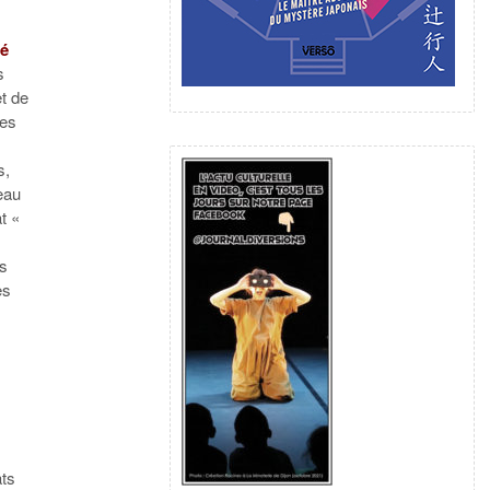
té
s
t de
ées
s,
eau
t «
és
es
ats