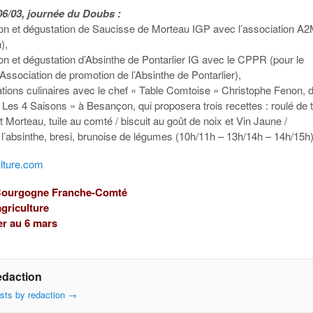
6/03, journée du Doubs :
ion et dégustation de Saucisse de Morteau IGP avec l’association A2
),
on et dégustation d’Absinthe de Pontarlier IG avec le CPPR (pour le
Association de promotion de l’Absinthe de Pontarlier),
tions culinaires avec le chef « Table Comtoise » Christophe Fenon, 
 Les 4 Saisons » à Besançon, qui proposera trois recettes : roulé de t
t Morteau, tuile au comté / biscuit au goût de noix et Vin Jaune /
 l’absinthe, bresi, brunoise de légumes (10h/11h – 13h/14h – 14h/15h)
ulture.com
 Bourgogne Franche-Comté
agriculture
er au 6 mars
edaction
osts by redaction
→