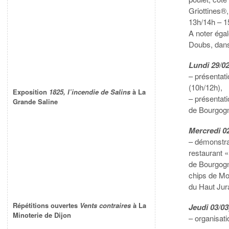
Griottines®
13h/14h – 1
A noter éga
Doubs, dans 
Lundi 29/02
– présentat
(10h/12h),
Exposition
1825, l’incendie de Salins
à La
– présentat
Grande Saline
de Bourgogn
Mercredi 02
– démonstrat
restaurant 
de Bourgogn
chips de Mo
du Haut Jura
Répétitions ouvertes
Vents contraires
à La
Jeudi 03/03
Minoterie de Dijon
– organisati