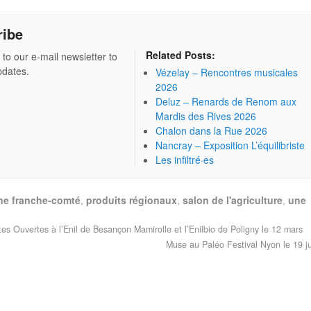
ribe
Related Posts:
 to our e-mail newsletter to
pdates.
Vézelay – Rencontres musicales
2026
Deluz – Renards de Renom aux
Mardis des Rives 2026
Chalon dans la Rue 2026
Nancray – Exposition L’équilibriste
Les infiltré·es
e franche-comté
,
produits régionaux
,
salon de l'agriculture
,
une
es Ouvertes à l’Enil de Besançon Mamirolle et l’Enilbio de Poligny le 12 mars
Muse au Paléo Festival Nyon le 19 ju