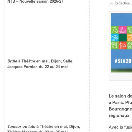
NTB – Nouvelle saison 2026-27
par
Redaction
Brûle
à Théâtre en mai, Dijon, Salle
Jacques Fornier, du 22 au 24 mai
Le salon de
à Paris. Pl
Bourgogne 
régionaux.
Tumeur ou tutu
à Théâtre en mai, Dijon,
Avec la fus
Théâtre Mansart, du 23 au 25 mai