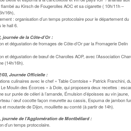
, flambé au Kirsch de Fougerolles AOC et sa cigarette ( 10h/11h –
5h/16h),
lement : organisation d’un temps protocolaire pour le département du
le hall 6.
, journée de la Côte-d’Or :
ion et dégustation de fromages de Côte-d’Or par la Fromagerie Delin
ion et dégustation de bœuf de Charolles AOP, avec l’Association Char
e (14h/16h).
/03, Journée Officielle :
ions culinaires avec le chef « Table Comtoise » Patrick Franchini, d
« Le Moulin des Écorces » à Dole, qui proposera deux recettes : esca
e sur purée de céleri à l’amande, Émulsion d’époisses au vin jaune,
rteau / œuf cocotte façon meurette au cassis, Espuma de jambon f
 et moutarde de Dijon, mouillette au comté (à partir de 14h).
, journée de l’Agglomération de Montbéliard :
on d’un temps protocolaire.