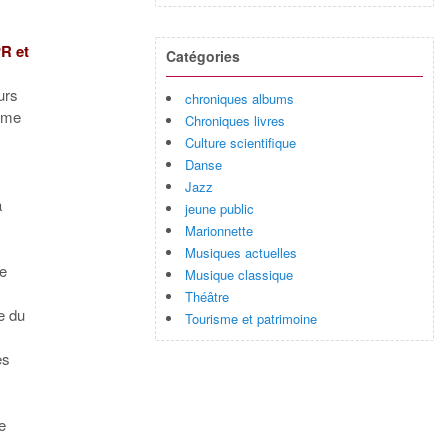
PR et
Catégories
urs
chroniques albums
amme
Chroniques livres
Culture scientifique
Danse
Jazz
a
jeune public
Marionnette
Musiques actuelles
de
Musique classique
Théâtre
e du
Tourisme et patrimoine
es
e