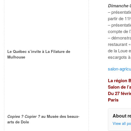
Dimanche 0
– présentat
partir de 11h
– présentati
compte de l’
– démonstra
restaurant «
de la Loue e
Le Québec s’invite à La Filature de
escargots à
Mulhouse
salon-agric
La région
Salon de l’
Du 27 févri
Paris
About r
Copies ? Copier ?
au Musée des beaux-
arts de Dole
View all p