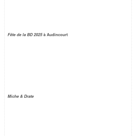
Fête de la BD 2025
à Audincourt
Miche & Drate