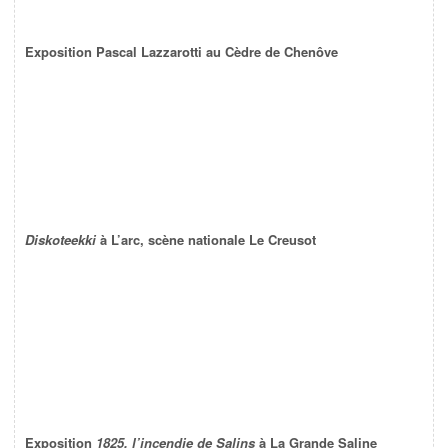
Exposition Pascal Lazzarotti au Cèdre de Chenôve
Diskoteekki
à L’arc, scène nationale Le Creusot
Exposition
1825, l’incendie de Salins
à La Grande Saline