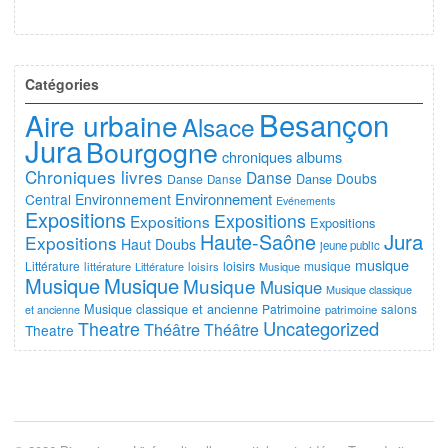
Catégories
Besançon
Aire urbaine
Alsace
Jura
Bourgogne
chroniques albums
Chroniques livres
Danse
Doubs
Danse
Danse
Danse
Environnement
Central
Environnement
Evénements
Expositions
Expositions
Expositions
Expositions
Jura
Haute-Saône
Expositions
Haut Doubs
jeune public
musique
Littérature
loisirs
musique
littérature
Littérature
loisirs
Musique
Musique
Musique
Musique
Musique
Musique classique
Musique classique et ancienne
Patrimoine
salons
et ancienne
patrimoine
Uncategorized
Theatre
Théâtre
Théâtre
Theatre