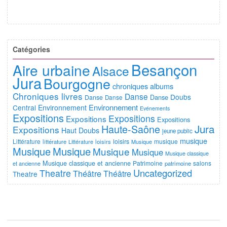
Catégories
Besançon
Aire urbaine
Alsace
Jura
Bourgogne
chroniques albums
Chroniques livres
Danse
Doubs
Danse
Danse
Danse
Environnement
Central
Environnement
Evénements
Expositions
Expositions
Expositions
Expositions
Jura
Haute-Saône
Expositions
Haut Doubs
jeune public
musique
Littérature
loisirs
musique
littérature
Littérature
loisirs
Musique
Musique
Musique
Musique
Musique
Musique classique
Musique classique et ancienne
Patrimoine
salons
et ancienne
patrimoine
Uncategorized
Theatre
Théâtre
Théâtre
Theatre