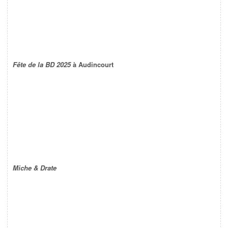
Fête de la BD 2025
à Audincourt
Miche & Drate