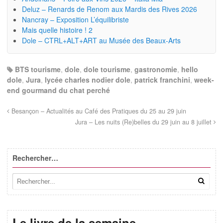
Deluz – Renards de Renom aux Mardis des Rives 2026
Nancray – Exposition L’équilibriste
Mais quelle histoire ! 2
Dole – CTRL+ALT+ART au Musée des Beaux-Arts
BTS tourisme
,
dole
,
dole tourisme
,
gastronomie
,
hello
dole
,
Jura
,
lycée charles nodier dole
,
patrick franchini
,
week-
end gourmand du chat perché
Besançon – Actualités au Café des Pratiques du 25 au 29 juin
Jura – Les nuits (Re)belles du 29 juin au 8 juillet
Rechercher…
Le livre de la semaine