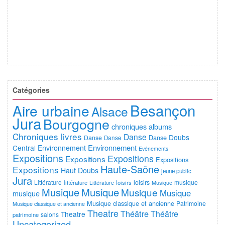
Catégories
Besançon
Aire urbaine
Alsace
Jura
Bourgogne
chroniques albums
Chroniques livres
Danse
Doubs
Danse
Danse
Danse
Environnement
Central
Environnement
Evénements
Expositions
Expositions
Expositions
Expositions
Haute-Saône
Expositions
Haut Doubs
jeune public
Jura
Littérature
loisirs
musique
littérature
Littérature
loisirs
Musique
Musique
Musique
Musique
Musique
musique
Musique classique et ancienne
Patrimoine
Musique classique et ancienne
Theatre
Théâtre
Théâtre
Theatre
salons
patrimoine
Uncategorized