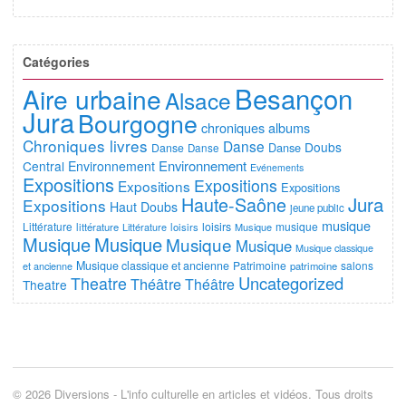
Catégories
Besançon
Aire urbaine
Alsace
Jura
Bourgogne
chroniques albums
Chroniques livres
Danse
Doubs
Danse
Danse
Danse
Environnement
Central
Environnement
Evénements
Expositions
Expositions
Expositions
Expositions
Jura
Haute-Saône
Expositions
Haut Doubs
jeune public
musique
Littérature
loisirs
musique
littérature
Littérature
loisirs
Musique
Musique
Musique
Musique
Musique
Musique classique
Musique classique et ancienne
Patrimoine
salons
et ancienne
patrimoine
Uncategorized
Theatre
Théâtre
Théâtre
Theatre
© 2026 Diversions - L'info culturelle en articles et vidéos. Tous droits