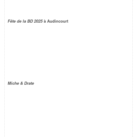
Fête de la BD 2025
à Audincourt
Miche & Drate