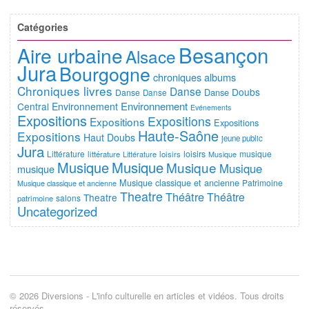
Catégories
Besançon
Aire urbaine
Alsace
Jura
Bourgogne
chroniques albums
Chroniques livres
Danse
Doubs
Danse
Danse
Danse
Environnement
Central
Environnement
Evénements
Expositions
Expositions
Expositions
Expositions
Haute-Saône
Expositions
Haut Doubs
jeune public
Jura
Littérature
loisirs
musique
littérature
Littérature
loisirs
Musique
Musique
Musique
Musique
Musique
musique
Musique classique et ancienne
Patrimoine
Musique classique et ancienne
Theatre
Théâtre
Théâtre
Theatre
salons
patrimoine
Uncategorized
© 2026 Diversions - L'info culturelle en articles et vidéos. Tous droits
réservés