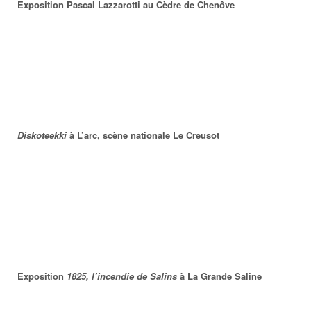
Exposition Pascal Lazzarotti au Cèdre de Chenôve
Diskoteekki
à L’arc, scène nationale Le Creusot
Exposition
1825, l’incendie de Salins
à La Grande Saline