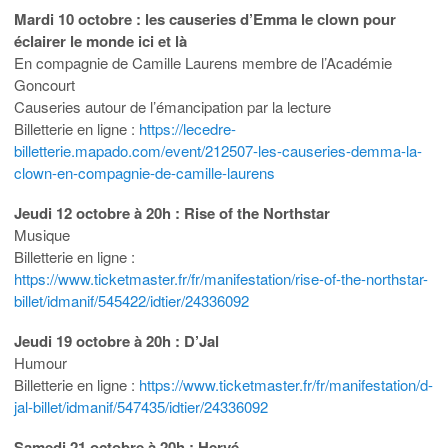
Mardi 10 octobre : les causeries d’Emma le clown pour
éclairer le monde ici et là
En compagnie de Camille Laurens membre de l’Académie
Goncourt
Causeries autour de l’émancipation par la lecture
Billetterie en ligne :
https://lecedre-
billetterie.mapado.com/event/212507-les-causeries-demma-la-
clown-en-compagnie-de-camille-laurens
Jeudi 12 octobre à 20h : Rise of the Northstar
Musique
Billetterie en ligne :
https://www.ticketmaster.fr/fr/manifestation/rise-of-the-northstar-
billet/idmanif/545422/idtier/24336092
Jeudi 19 octobre à 20h : D’Jal
Humour
Billetterie en ligne :
https://www.ticketmaster.fr/fr/manifestation/d-
jal-billet/idmanif/547435/idtier/24336092
Samedi 21 octobre à 20h : Hervé