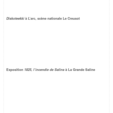
Diskoteekki
à L’arc, scène nationale Le Creusot
Exposition
1825, l’incendie de Salins
à La Grande Saline