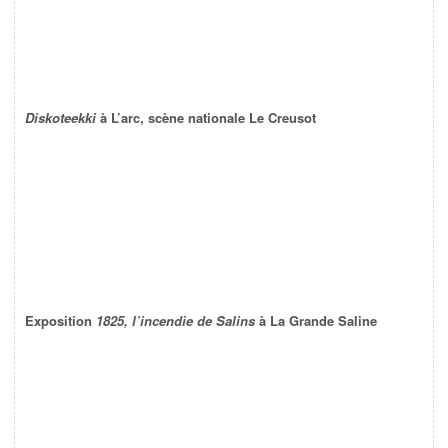
Diskoteekki
à L’arc, scène nationale Le Creusot
Exposition
1825, l’incendie de Salins
à La Grande Saline