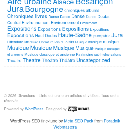
Besançon
Aire urbaine
Alsace
Jura
Bourgogne
chroniques albums
Chroniques livres
Danse
Doubs
Danse
Danse
Danse
Environnement
Central
Environnement
Evénements
Expositions
Expositions
Expositions
Expositions
Jura
Haute-Saône
Expositions
Haut Doubs
jeune public
musique
Littérature
loisirs
musique
littérature
Littérature
loisirs
Musique
Musique
Musique
Musique
Musique
Musique classique
Musique classique et ancienne
Patrimoine
salons
et ancienne
patrimoine
Uncategorized
Theatre
Théâtre
Théâtre
Theatre
© 2026 Diversions - L'info culturelle en articles et vidéos. Tous droits
réservés
Powered by
WordPress
. Designed by
WordPress SEO fine-tune by
Meta SEO Pack
from
Poradnik
Webmastera