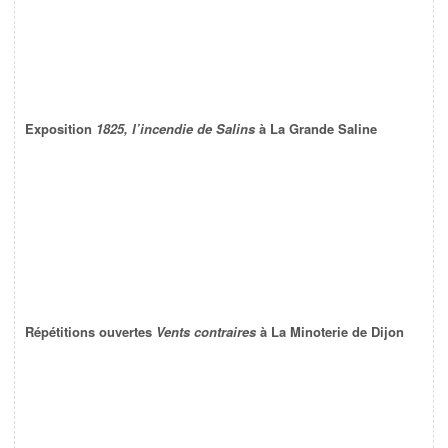
Exposition
1825, l’incendie de Salins
à La Grande Saline
Répétitions ouvertes
Vents contraires
à La Minoterie de Dijon