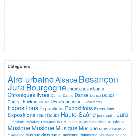
Catégories
Besançon
Aire urbaine
Alsace
Jura
Bourgogne
chroniques albums
Chroniques livres
Danse
Doubs
Danse
Danse
Danse
Environnement
Central
Environnement
Evénements
Expositions
Expositions
Expositions
Expositions
Jura
Haute-Saône
Expositions
Haut Doubs
jeune public
musique
Littérature
loisirs
musique
littérature
Littérature
loisirs
Musique
Musique
Musique
Musique
Musique
Musique classique
Musique classique et ancienne
Patrimoine
salons
et ancienne
patrimoine