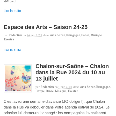
Lire la suite
Espace des Arts – Saison 24-25
par
Redaction
on
24 juin 2024
dans
Arts de rue
,
Bourgogne
,
Danse
,
Musique
,
Theatre
Lire la suite
Chalon-sur-Saône – Chalon
dans la Rue 2024 du 10 au
13 juillet
par
Redaction
on
1 juin 2024
dans
Arts de rue
,
Bourgogne
,
Cirque
,
Danse
,
Musique
,
Theatre
C’est avec une semaine d’avance (JO obligent), que Chalon
dans la Rue va débouler dans votre agenda estival de 2024. Le
principe lui, demeure inchangé : les compagnies investissent