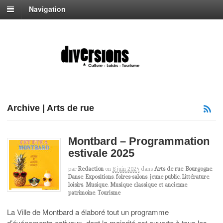
Navigation
Archive | Arts de rue
Montbard – Programmation
estivale 2025
par
Redaction
on
8 juin 2025
dans
Arts de rue
,
Bourgogne
,
Danse
,
Expositions
,
foires-salons
,
jeune public
,
Littérature
,
loisirs
,
Musique
,
Musique classique et ancienne
,
patrimoine
,
Tourisme
La Ville de Montbard a élaboré tout un programme
d’événements estivaux, dont la majorité est ouverte à tous les