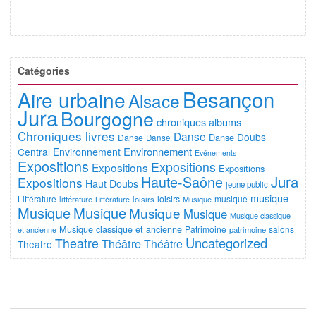
Catégories
Besançon
Aire urbaine
Alsace
Jura
Bourgogne
chroniques albums
Chroniques livres
Danse
Doubs
Danse
Danse
Danse
Environnement
Central
Environnement
Evénements
Expositions
Expositions
Expositions
Expositions
Jura
Haute-Saône
Expositions
Haut Doubs
jeune public
musique
Littérature
loisirs
musique
littérature
Littérature
loisirs
Musique
Musique
Musique
Musique
Musique
Musique classique
Musique classique et ancienne
Patrimoine
salons
et ancienne
patrimoine
Uncategorized
Theatre
Théâtre
Théâtre
Theatre