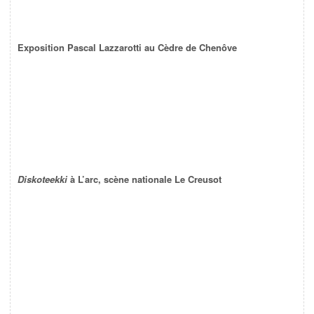
Exposition Pascal Lazzarotti au Cèdre de Chenôve
Diskoteekki
à L’arc, scène nationale Le Creusot