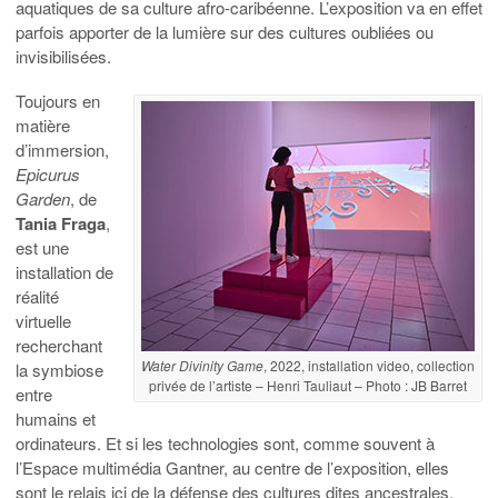
aquatiques de sa culture afro-caribéenne. L’exposition va en effet
parfois apporter de la lumière sur des cultures oubliées ou
invisibilisées.
Toujours en
matière
d’immersion,
Epicurus
Garden
, de
Tania Fraga
,
est une
installation de
réalité
virtuelle
recherchant
Water Divinity Game
, 2022, installation video, collection
la symbiose
privée de l’artiste – Henri Tauliaut – Photo : JB Barret
entre
humains et
ordinateurs. Et si les technologies sont, comme souvent à
l’Espace multimédia Gantner, au centre de l’exposition, elles
sont le relais ici de la défense des cultures dites ancestrales,