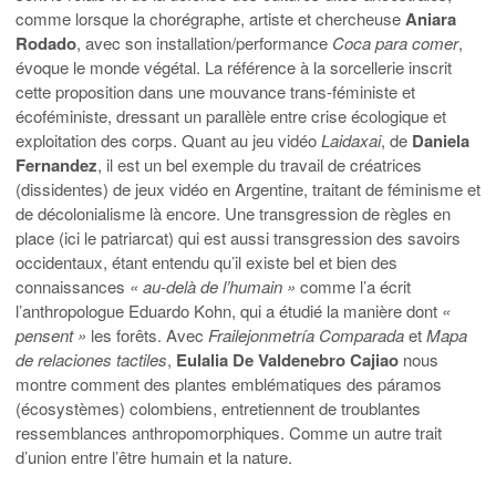
comme lorsque la chorégraphe, artiste et chercheuse
Aniara
Rodado
, avec son installation/performance
Coca para comer
,
évoque le monde végétal. La référence à la sorcellerie inscrit
cette proposition dans une mouvance trans-féministe et
écoféministe, dressant un parallèle entre crise écologique et
exploitation des corps. Quant au jeu vidéo
Laidaxai
, de
Daniela
Fernandez
, il est un bel exemple du travail de créatrices
(dissidentes) de jeux vidéo en Argentine, traitant de féminisme et
de décolonialisme là encore. Une transgression de règles en
place (ici le patriarcat) qui est aussi transgression des savoirs
occidentaux, étant entendu qu’il existe bel et bien des
connaissances
« au-delà de l’humain »
comme l’a écrit
l’anthropologue Eduardo Kohn, qui a étudié la manière dont
«
pensent »
les forêts. Avec
Frailejonmetría Comparada
et
Mapa
de relaciones tactiles
,
Eulalia De Valdenebro Cajiao
nous
montre comment des plantes emblématiques des páramos
(écosystèmes) colombiens, entretiennent de troublantes
ressemblances anthropomorphiques. Comme un autre trait
d’union entre l’être humain et la nature.