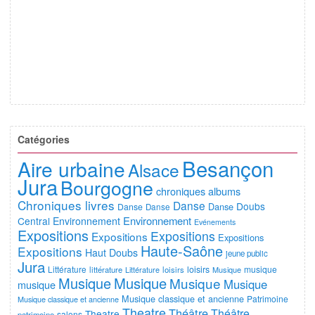
Catégories
Besançon
Aire urbaine
Alsace
Jura
Bourgogne
chroniques albums
Chroniques livres
Danse
Doubs
Danse
Danse
Danse
Environnement
Central
Environnement
Evénements
Expositions
Expositions
Expositions
Expositions
Haute-Saône
Expositions
Haut Doubs
jeune public
Jura
Littérature
loisirs
musique
littérature
Littérature
loisirs
Musique
Musique
Musique
Musique
Musique
musique
Musique classique et ancienne
Patrimoine
Musique classique et ancienne
Theatre
Théâtre
Théâtre
Theatre
salons
patrimoine