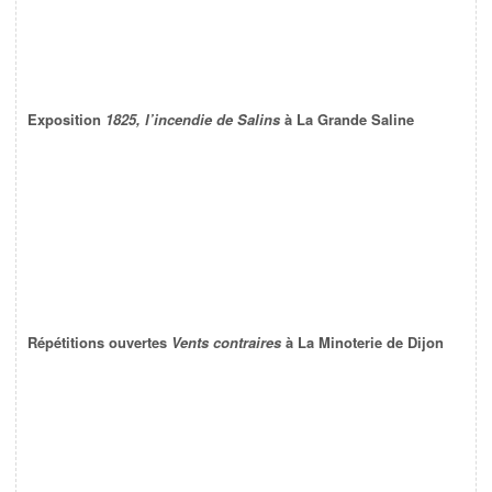
Exposition
1825, l’incendie de Salins
à La Grande Saline
Répétitions ouvertes
Vents contraires
à La Minoterie de Dijon