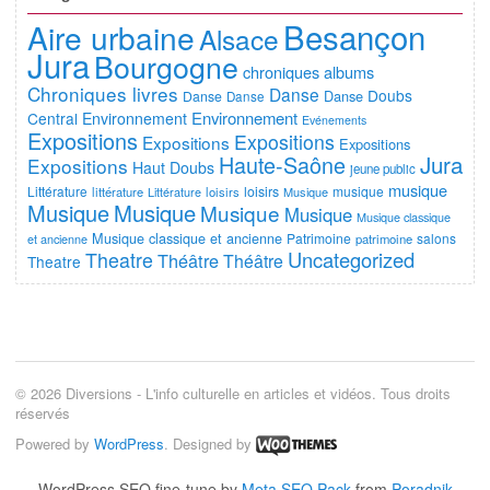
Besançon
Aire urbaine
Alsace
Jura
Bourgogne
chroniques albums
Chroniques livres
Danse
Doubs
Danse
Danse
Danse
Environnement
Central
Environnement
Evénements
Expositions
Expositions
Expositions
Expositions
Jura
Haute-Saône
Expositions
Haut Doubs
jeune public
musique
Littérature
loisirs
musique
littérature
Littérature
loisirs
Musique
Musique
Musique
Musique
Musique
Musique classique
Musique classique et ancienne
Patrimoine
salons
et ancienne
patrimoine
Uncategorized
Theatre
Théâtre
Théâtre
Theatre
© 2026 Diversions - L'info culturelle en articles et vidéos. Tous droits
réservés
Powered by
WordPress
. Designed by
WordPress SEO fine-tune by
Meta SEO Pack
from
Poradnik