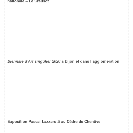
nationale – Le Creusot
Biennale d’Art singulier 2026
à Dijon et dans l’agglomération
Exposition Pascal Lazzarotti au Cèdre de Chenôve