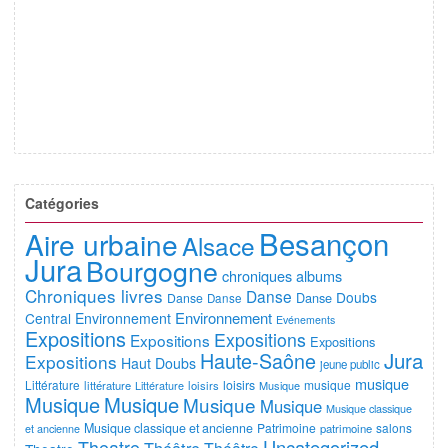
Catégories
Besançon
Aire urbaine
Alsace
Jura
Bourgogne
chroniques albums
Chroniques livres
Danse
Doubs
Danse
Danse
Danse
Environnement
Central
Environnement
Evénements
Expositions
Expositions
Expositions
Expositions
Jura
Haute-Saône
Expositions
Haut Doubs
jeune public
musique
Littérature
loisirs
musique
littérature
Littérature
loisirs
Musique
Musique
Musique
Musique
Musique
Musique classique
Musique classique et ancienne
Patrimoine
salons
et ancienne
patrimoine
Uncategorized
Theatre