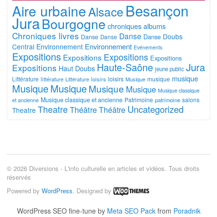
Besançon
Aire urbaine
Alsace
Jura
Bourgogne
chroniques albums
Chroniques livres
Danse
Doubs
Danse
Danse
Danse
Environnement
Central
Environnement
Evénements
Expositions
Expositions
Expositions
Expositions
Jura
Haute-Saône
Expositions
Haut Doubs
jeune public
musique
Littérature
loisirs
musique
littérature
Littérature
loisirs
Musique
Musique
Musique
Musique
Musique
Musique classique
Musique classique et ancienne
Patrimoine
salons
et ancienne
patrimoine
Uncategorized
Theatre
Théâtre
Théâtre
Theatre
© 2026 Diversions - L'info culturelle en articles et vidéos. Tous droits
réservés
Powered by
WordPress
. Designed by
WordPress SEO fine-tune by
Meta SEO Pack
from
Poradnik