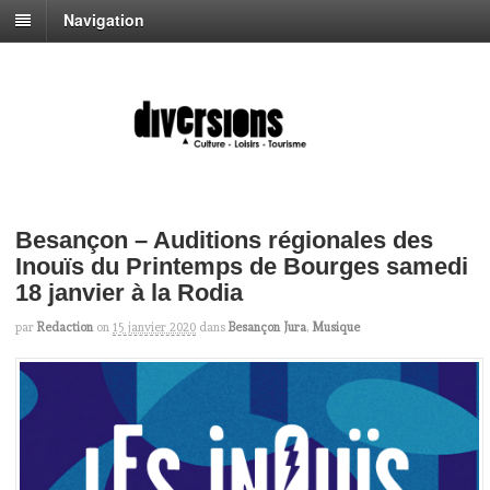
Navigation
Besançon – Auditions régionales des
Inouïs du Printemps de Bourges samedi
18 janvier à la Rodia
par
Redaction
on
15 janvier 2020
dans
Besançon Jura
,
Musique