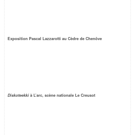
Exposition Pascal Lazzarotti au Cèdre de Chenôve
Diskoteekki
à L’arc, scène nationale Le Creusot