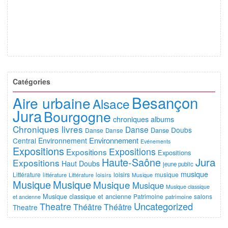
Catégories
Besançon
Aire urbaine
Alsace
Jura
Bourgogne
chroniques albums
Chroniques livres
Danse
Doubs
Danse
Danse
Danse
Environnement
Central
Environnement
Evénements
Expositions
Expositions
Expositions
Expositions
Jura
Haute-Saône
Expositions
Haut Doubs
jeune public
musique
Littérature
loisirs
musique
littérature
Littérature
loisirs
Musique
Musique
Musique
Musique
Musique
Musique classique
Musique classique et ancienne
Patrimoine
salons
et ancienne
patrimoine
Uncategorized
Theatre
Théâtre
Théâtre
Theatre