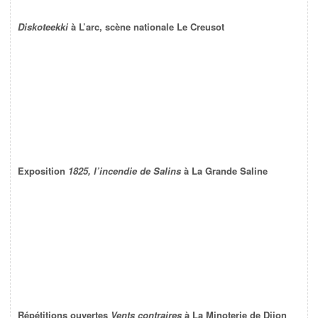
Diskoteekki
à L’arc, scène nationale Le Creusot
Exposition
1825, l’incendie de Salins
à La Grande Saline
Répétitions ouvertes
Vents contraires
à La Minoterie de Dijon