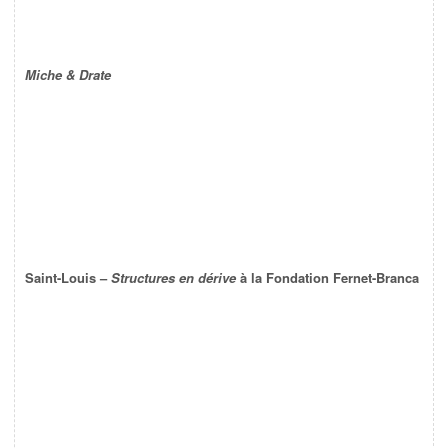
Miche & Drate
Saint-Louis –
Structures en dérive
à la Fondation Fernet-Branca