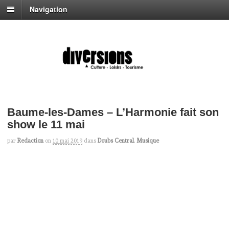
Navigation
Baume-les-Dames – L’Harmonie fait son
show le 11 mai
par
Redaction
on
10 mai 2019
dans
Doubs Central
,
Musique