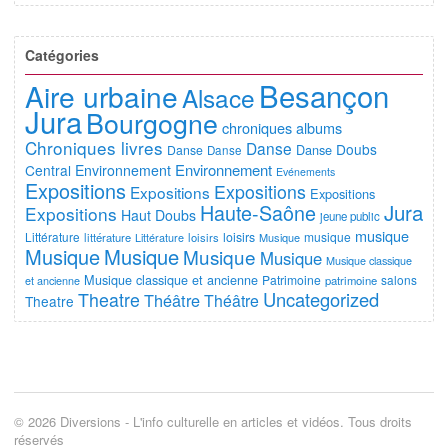
Catégories
Besançon
Aire urbaine
Alsace
Jura
Bourgogne
chroniques albums
Chroniques livres
Danse
Doubs
Danse
Danse
Danse
Environnement
Central
Environnement
Evénements
Expositions
Expositions
Expositions
Expositions
Jura
Haute-Saône
Expositions
Haut Doubs
jeune public
musique
Littérature
loisirs
musique
littérature
Littérature
loisirs
Musique
Musique
Musique
Musique
Musique
Musique classique
Musique classique et ancienne
Patrimoine
salons
et ancienne
patrimoine
Uncategorized
Theatre
Théâtre
Théâtre
Theatre
© 2026 Diversions - L'info culturelle en articles et vidéos. Tous droits
réservés