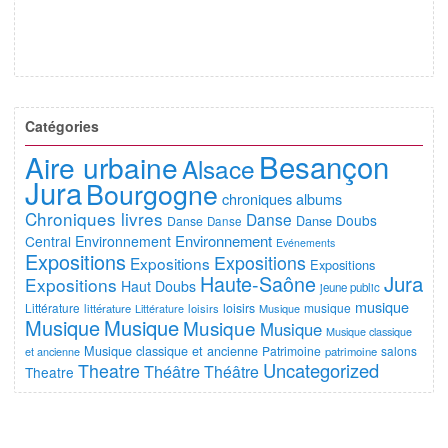
Catégories
Besançon
Aire urbaine
Alsace
Jura
Bourgogne
chroniques albums
Chroniques livres
Danse
Doubs
Danse
Danse
Danse
Environnement
Central
Environnement
Evénements
Expositions
Expositions
Expositions
Expositions
Jura
Haute-Saône
Expositions
Haut Doubs
jeune public
musique
Littérature
loisirs
musique
littérature
Littérature
loisirs
Musique
Musique
Musique
Musique
Musique
Musique classique
Musique classique et ancienne
Patrimoine
salons
et ancienne
patrimoine
Uncategorized
Theatre
Théâtre
Théâtre
Theatre