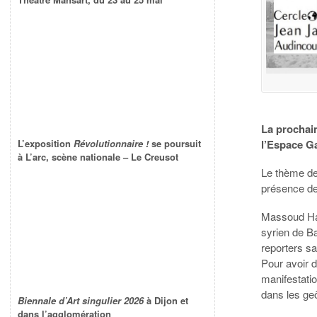
La prochain
l’Espace G
L’exposition
Révolutionnaire !
se poursuit
à L’arc, scène nationale – Le Creusot
Le thème de 
présence de
Massoud Hami
syrien de Ba
reporters sa
Pour avoir d
manifestatio
dans les geô
Biennale d’Art singulier 2026
à Dijon et
dans l’agglomération