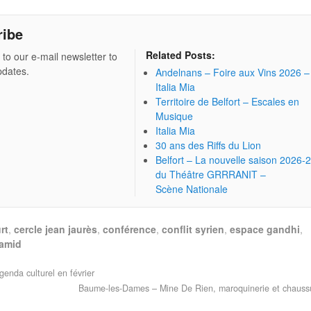
ribe
Related Posts:
 to our e-mail newsletter to
pdates.
Andelnans – Foire aux Vins 2026 –
Italia Mia
Territoire de Belfort – Escales en
Musique
Italia Mia
30 ans des Riffs du Lion
Belfort – La nouvelle saison 2026-
du Théâtre GRRRANIT –
Scène Nationale
rt
,
cercle jean jaurès
,
conférence
,
conflit syrien
,
espace gandhi
,
amid
enda culturel en février
Baume-les-Dames – Mine De Rien, maroquinerie et chaus