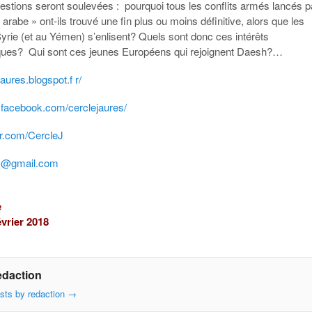
estions seront soulevées : pourquoi tous les conflits armés lancés pa
arabe » ont-ils trouvé une fin plus ou moins définitive, alors que les
Syrie (et au Yémen) s’enlisent? Quels sont donc ces intérêts
ques? Qui sont ces jeunes Européens qui rejoignent Daesh?…
jaures.blogspot.f r/
.facebook.com/cerclejaures/
ter.com/CercleJ
es@gmail.com
t
e
évrier 2018
edaction
osts by redaction
→