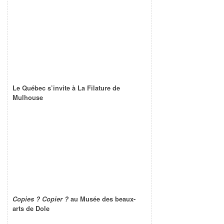
Le Québec s’invite à La Filature de
Mulhouse
Copies ? Copier ?
au Musée des beaux-
arts de Dole