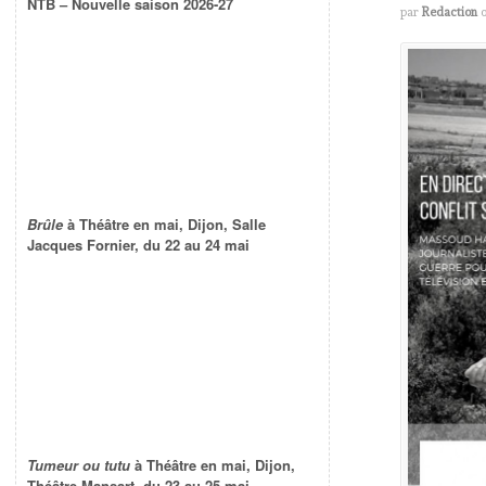
NTB – Nouvelle saison 2026-27
par
Redaction
Brûle
à Théâtre en mai, Dijon, Salle
Jacques Fornier, du 22 au 24 mai
Tumeur ou tutu
à Théâtre en mai, Dijon,
Théâtre Mansart, du 23 au 25 mai