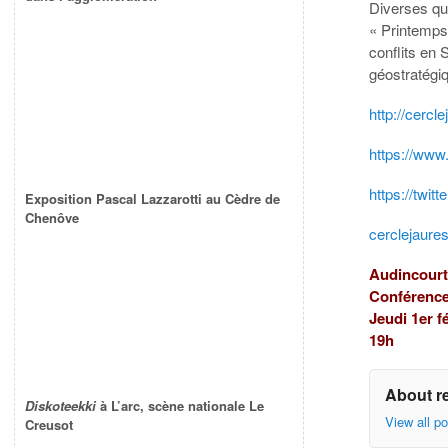
Diverses qu
« Printemps 
conflits en 
géostratégi
http://cercle
https://www
https://twit
Exposition Pascal Lazzarotti au Cèdre de
Chenôve
cerclejaur
Audincour
Conférenc
Jeudi 1er f
19h
About r
Diskoteekki
à L’arc, scène nationale Le
View all p
Creusot