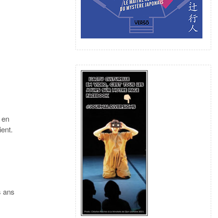
h en
ent.
s ans