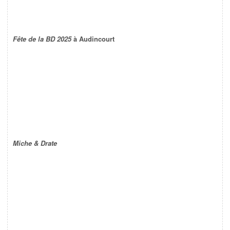
Fête de la BD 2025
à Audincourt
Miche & Drate