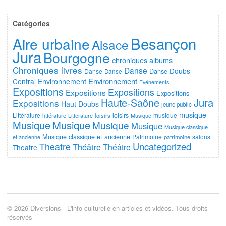
Catégories
Besançon
Aire urbaine
Alsace
Jura
Bourgogne
chroniques albums
Chroniques livres
Danse
Doubs
Danse
Danse
Danse
Environnement
Central
Environnement
Evénements
Expositions
Expositions
Expositions
Expositions
Jura
Haute-Saône
Expositions
Haut Doubs
jeune public
musique
Littérature
loisirs
musique
littérature
Littérature
loisirs
Musique
Musique
Musique
Musique
Musique
Musique classique
Musique classique et ancienne
Patrimoine
salons
et ancienne
patrimoine
Uncategorized
Theatre
Théâtre
Théâtre
Theatre
© 2026 Diversions - L'info culturelle en articles et vidéos. Tous droits
réservés