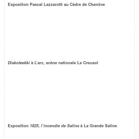
Exposition Pascal Lazzarotti au Cèdre de Chenôve
Diskoteekki
à L’arc, scène nationale Le Creusot
Exposition
1825, l’incendie de Salins
à La Grande Saline