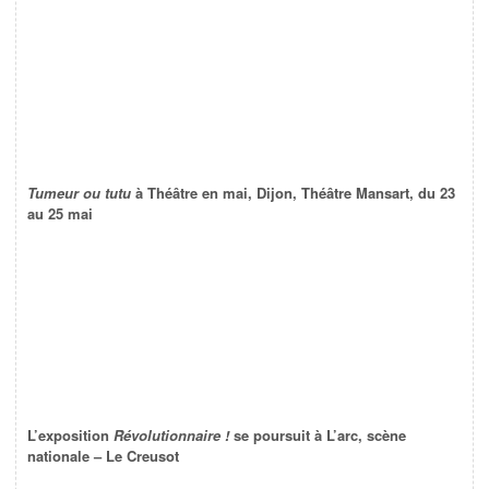
Tumeur ou tutu
à Théâtre en mai, Dijon, Théâtre Mansart, du 23
au 25 mai
L’exposition
Révolutionnaire !
se poursuit à L’arc, scène
nationale – Le Creusot