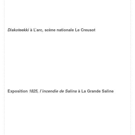
Diskoteekki
à L’arc, scène nationale Le Creusot
Exposition
1825, l’incendie de Salins
à La Grande Saline