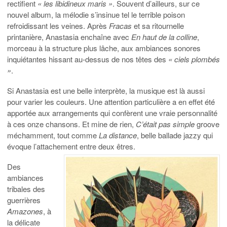
rectifient
« les libidineux maris »
. Souvent d’ailleurs, sur ce
nouvel album, la mélodie s’insinue tel le terrible poison
refroidissant les veines. Après
Fracas
et sa ritournelle
printanière, Anastasia enchaîne avec
En haut de la colline
,
morceau à la structure plus lâche, aux ambiances sonores
inquiétantes hissant au-dessus de nos têtes des
« ciels plombés
»
.
Si Anastasia est une belle interprète, la musique est là aussi
pour varier les couleurs. Une attention particulière a en effet été
apportée aux arrangements qui confèrent une vraie personnalité
à ces onze chansons. Et mine de rien,
C’était pas simple
groove
méchamment, tout comme
La distance
, belle ballade jazzy qui
évoque l’attachement entre deux êtres.
Des
ambiances
tribales des
guerrières
Amazones
, à
la délicate