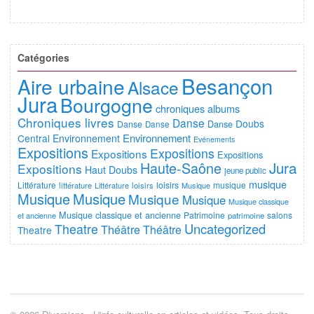
Catégories
Besançon
Aire urbaine
Alsace
Jura
Bourgogne
chroniques albums
Chroniques livres
Danse
Doubs
Danse
Danse
Danse
Environnement
Central
Environnement
Evénements
Expositions
Expositions
Expositions
Expositions
Jura
Haute-Saône
Expositions
Haut Doubs
jeune public
musique
Littérature
loisirs
musique
littérature
Littérature
loisirs
Musique
Musique
Musique
Musique
Musique
Musique classique
Musique classique et ancienne
Patrimoine
salons
et ancienne
patrimoine
Uncategorized
Theatre
Théâtre
Théâtre
Theatre