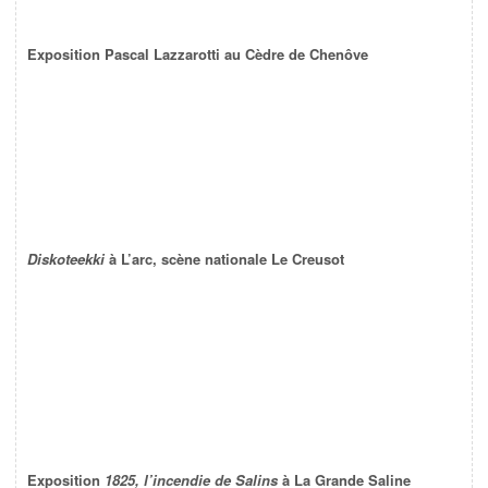
Exposition Pascal Lazzarotti au Cèdre de Chenôve
Diskoteekki
à L’arc, scène nationale Le Creusot
Exposition
1825, l’incendie de Salins
à La Grande Saline