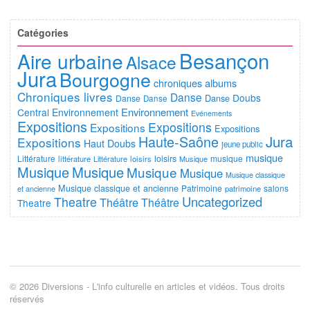
Catégories
Besançon
Aire urbaine
Alsace
Jura
Bourgogne
chroniques albums
Chroniques livres
Danse
Doubs
Danse
Danse
Danse
Environnement
Central
Environnement
Evénements
Expositions
Expositions
Expositions
Expositions
Jura
Haute-Saône
Expositions
Haut Doubs
jeune public
musique
Littérature
loisirs
musique
littérature
Littérature
loisirs
Musique
Musique
Musique
Musique
Musique
Musique classique
Musique classique et ancienne
Patrimoine
salons
et ancienne
patrimoine
Uncategorized
Theatre
Théâtre
Théâtre
Theatre
© 2026 Diversions - L'info culturelle en articles et vidéos. Tous droits
réservés