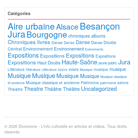
Catégories
Besançon
Aire urbaine
Alsace
Jura
Bourgogne
chroniques albums
Chroniques livres
Danse
Doubs
Danse
Danse
Danse
Environnement
Central
Environnement
Evénements
Expositions
Expositions
Expositions
Expositions
Jura
Haute-Saône
Expositions
Haut Doubs
jeune public
musique
Littérature
loisirs
musique
littérature
Littérature
loisirs
Musique
Musique
Musique
Musique
Musique
Musique classique
Musique classique et ancienne
Patrimoine
salons
et ancienne
patrimoine
Uncategorized
Theatre
Théâtre
Théâtre
Theatre
© 2026 Diversions - L'info culturelle en articles et vidéos. Tous droits
réservés